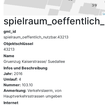
L
spielraum_oeffentlich
gml_id
spielraum_oeffentlich_nutzbar.43213
Objektschlüssel
43213
Name
Gruenzug Kaiserstrasse/ Suedallee
Infos und Beschreibung
Jahr:
2016
Umlauf:
4
Nummer:
103.10
Anmerkung:
Verkehrslaerm, von
Hauptverkehrsstrassen umgeben
Internet