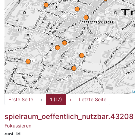
L
Erste Seite
‹
1 (17)
›
Letzte Seite
spielraum_oeffentlich_nutzbar.43208
Fokussieren
gml_id