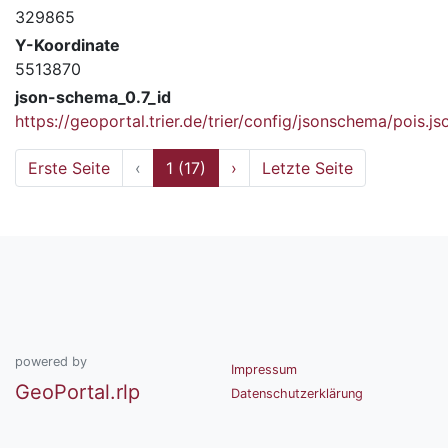
329865
Y-Koordinate
5513870
json-schema_0.7_id
https://geoportal.trier.de/trier/config/jsonschema/pois.js
Erste Seite
‹
1 (17)
›
Letzte Seite
powered by
Impressum
GeoPortal.rlp
Datenschutzerklärung