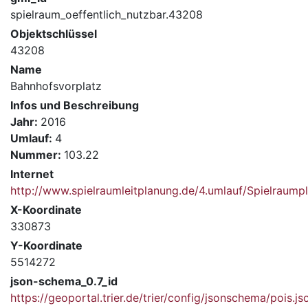
spielraum_oeffentlich_nutzbar.43208
Objektschlüssel
43208
Name
Bahnhofsvorplatz
Infos und Beschreibung
Jahr:
2016
Umlauf:
4
Nummer:
103.22
Internet
http://www.spielraumleitplanung.de/4.umlauf/Spielrau
X-Koordinate
330873
Y-Koordinate
5514272
json-schema_0.7_id
https://geoportal.trier.de/trier/config/jsonschema/pois.js