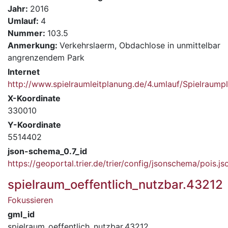
Jahr:
2016
Umlauf:
4
Nummer:
103.5
Anmerkung:
Verkehrslaerm, Obdachlose in unmittelbar
angrenzendem Park
Internet
http://www.spielraumleitplanung.de/4.umlauf/Spielrau
X-Koordinate
330010
Y-Koordinate
5514402
json-schema_0.7_id
https://geoportal.trier.de/trier/config/jsonschema/pois.js
spielraum_oeffentlich_nutzbar.43212
Fokussieren
gml_id
spielraum_oeffentlich_nutzbar.43212