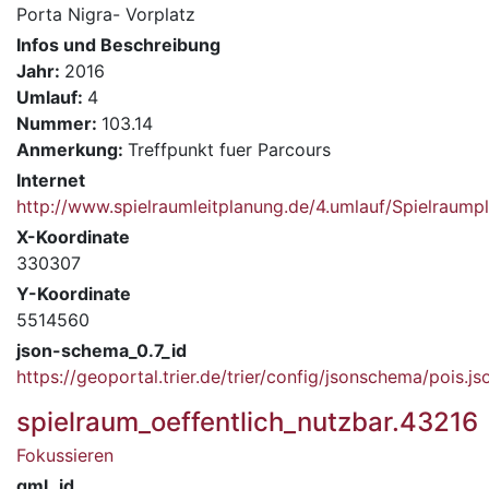
Porta Nigra- Vorplatz
Infos und Beschreibung
Jahr:
2016
Umlauf:
4
Nummer:
103.14
Anmerkung:
Treffpunkt fuer Parcours
Internet
http://www.spielraumleitplanung.de/4.umlauf/Spielrau
X-Koordinate
330307
Y-Koordinate
5514560
json-schema_0.7_id
https://geoportal.trier.de/trier/config/jsonschema/pois.js
spielraum_oeffentlich_nutzbar.43216
Fokussieren
gml_id