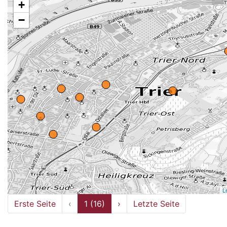
+
−
L
Erste Seite
‹
1 (16)
›
Letzte Seite