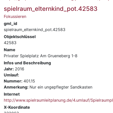
spielraum_elternkind_pot.42583
Fokussieren
gml_id
spielraum_elternkind_pot.42583
Objektschlüssel
42583
Name
Privater Spielplatz Am Grueneberg 1-8
Infos und Beschreibung
Jahr:
2016
Umlauf:
Nummer:
401.15
Anmerkung:
Nur ein ungepflegter Sandkasten
Internet
http://www.spielraumleitplanung.de/4.umlauf/Spielrau
X-Koordinate