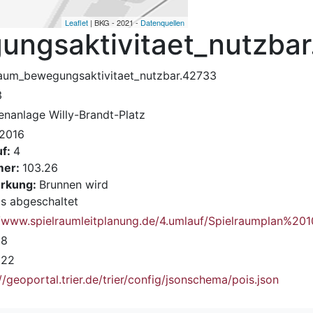
Leaflet
| BKG - 2021 -
Datenquellen
ungsaktivitaet_nutzba
raum_bewegungsaktivitaet_nutzbar.42733
3
enanlage Willy-Brandt-Platz
2016
uf:
4
er:
103.26
rkung:
Brunnen wird
s abgeschaltet
//www.spielraumleitplanung.de/4.umlauf/Spielraumplan%20
18
922
//geoportal.trier.de/trier/config/jsonschema/pois.json