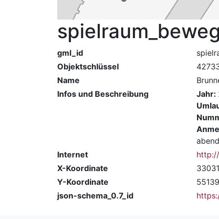
spielraum_beweg
gml_id
spiel
Objektschlüssel
4273
Name
Brunn
Infos und Beschreibung
Jahr:
Umla
Numm
Anme
abend
Internet
http:
X-Koordinate
3303
Y-Koordinate
5513
json-schema_0.7_id
https: