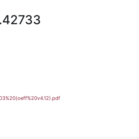
r.42733
103%20(oeff%20v4.12).pdf