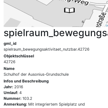
L
spielraum_bewegungsa
gml_id
spielraum_bewegungsaktivitaet_nutzbar.42726
Objektschlüssel
42726
Name
Schulhof der Ausonius-Grundschule
Infos und Beschreibung
Jahr:
2016
Umlauf:
4
Nummer:
103.2
Anmerkung:
Mit integriertem Spielplatz und