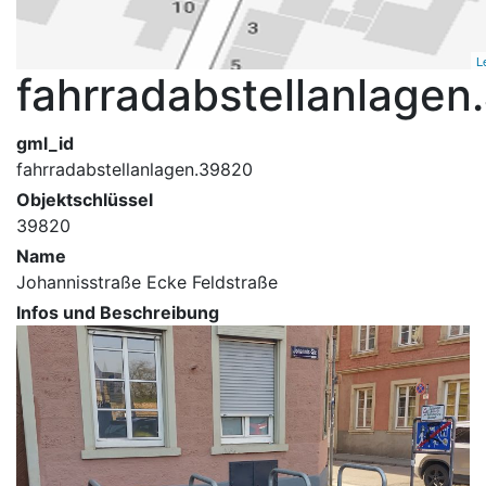
L
fahrradabstellanlage
gml_id
fahrradabstellanlagen.39820
Objektschlüssel
39820
Name
Johannisstraße Ecke Feldstraße
Infos und Beschreibung