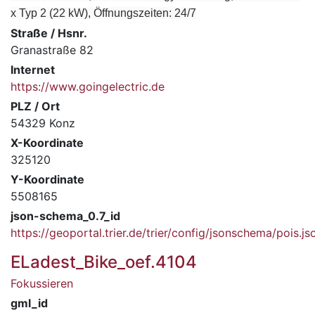
x Typ 2 (22 kW), Öffnungszeiten: 24/7
Straße / Hsnr.
Granastraße 82
Internet
https://www.goingelectric.de
PLZ / Ort
54329 Konz
X-Koordinate
325120
Y-Koordinate
5508165
json-schema_0.7_id
https://geoportal.trier.de/trier/config/jsonschema/pois.js
ELadest_Bike_oef.4104
Fokussieren
gml_id