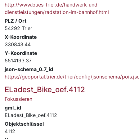
http://www.bues-trier.de/handwerk-und-
dienstleistungen/radstation-im-bahnhof.html
PLZ / Ort
54292 Trier
X-Koordinate
330843.44
Y-Koordinate
5514193.37
json-schema_0.7_id
https://geoportal.trier.de/trier/config/jsonschema/pois.js
ELadest_Bike_oef.4112
Fokussieren
gml_id
ELadest_Bike_oef.4112
Objektschlüssel
4112