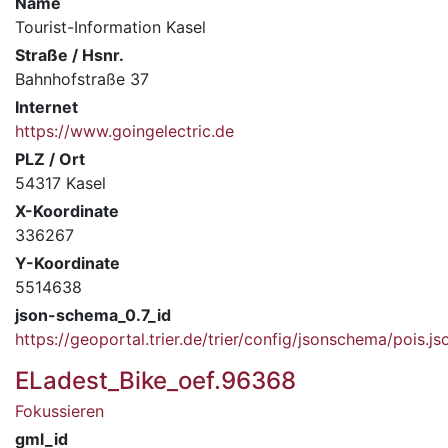
Name
Tourist-Information Kasel
Straße / Hsnr.
Bahnhofstraße 37
Internet
https://www.goingelectric.de
PLZ / Ort
54317 Kasel
X-Koordinate
336267
Y-Koordinate
5514638
json-schema_0.7_id
https://geoportal.trier.de/trier/config/jsonschema/pois.js
ELadest_Bike_oef.96368
Fokussieren
gml_id