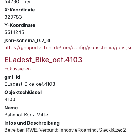
54290 Trier
X-Koordinate
329783
Y-Koordinate
5514245
json-schema_0.7_id
https://geoportal.trier.de/trier/config/jsonschema/pois.js
ELadest_Bike_oef.4103
Fokussieren
gml_id
ELadest_Bike_oef.4103
Objektschlüssel
4103
Name
Bahnhof Konz Mitte
Infos und Beschreibung
Betreiber: RWE, Verbund: innogy eRoaming, Stecklätze: 2