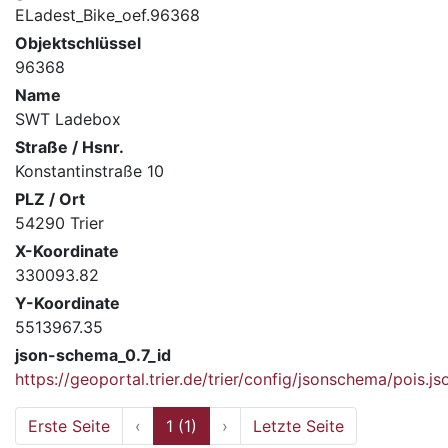
ELadest_Bike_oef.96368
Objektschlüssel
96368
Name
SWT Ladebox
Straße / Hsnr.
Konstantinstraße 10
PLZ / Ort
54290 Trier
X-Koordinate
330093.82
Y-Koordinate
5513967.35
json-schema_0.7_id
https://geoportal.trier.de/trier/config/jsonschema/pois.js
Erste Seite
‹
1 (1)
›
Letzte Seite