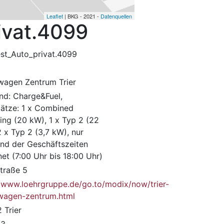
Leaflet
| BKG - 2021 -
Datenquellen
ivat.4099
st_Auto_privat.4099
wagen Zentrum Trier
nd: Charge&Fuel,
lätze: 1 x Combined
ing (20 kW), 1 x Typ 2 (22
 x Typ 2 (3,7 kW), nur
nd der Geschäftszeiten
et (7:00 Uhr bis 18:00 Uhr)
traße 5
//www.loehrgruppe.de/go.to/modix/now/trier-
wagen-zentrum.html
 Trier