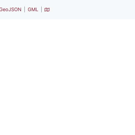
GeoJSON
GML