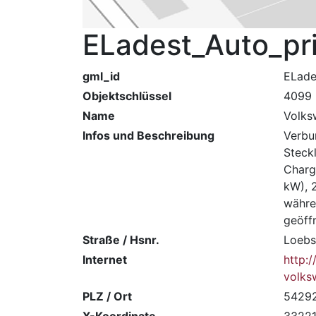
ELadest_Auto_pr
gml_id
ELade
Objektschlüssel
4099
Name
Volks
Infos und Beschreibung
Verbu
Steck
Charg
kW), 2
währe
geöffn
Straße / Hsnr.
Loebs
Internet
http:
volks
PLZ / Ort
54292