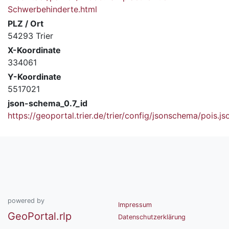
Schwerbehinderte.html
PLZ / Ort
54293 Trier
X-Koordinate
334061
Y-Koordinate
5517021
json-schema_0.7_id
https://geoportal.trier.de/trier/config/jsonschema/pois.js
powered by
Impressum
GeoPortal.rlp
Datenschutzerklärung