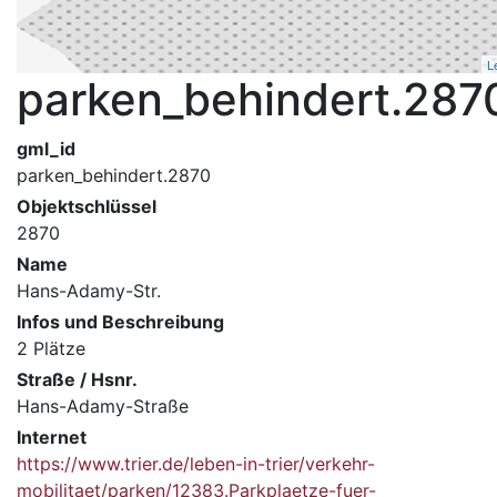
L
parken_behindert.287
gml_id
parken_behindert.2870
Objektschlüssel
2870
Name
Hans-Adamy-Str.
Infos und Beschreibung
2 Plätze
Straße / Hsnr.
Hans-Adamy-Straße
Internet
https://www.trier.de/leben-in-trier/verkehr-
mobilitaet/parken/12383.Parkplaetze-fuer-