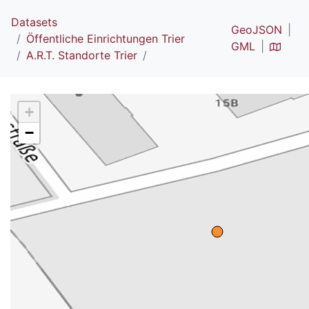
Datasets
GeoJSON
Öffentliche Einrichtungen Trier
GML
A.R.T. Standorte Trier
+
−