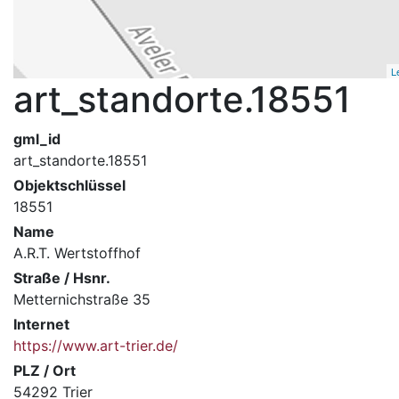
L
art_standorte.18551
gml_id
art_standorte.18551
Objektschlüssel
18551
Name
A.R.T. Wertstoffhof
Straße / Hsnr.
Metternichstraße 35
Internet
https://www.art-trier.de/
PLZ / Ort
54292 Trier