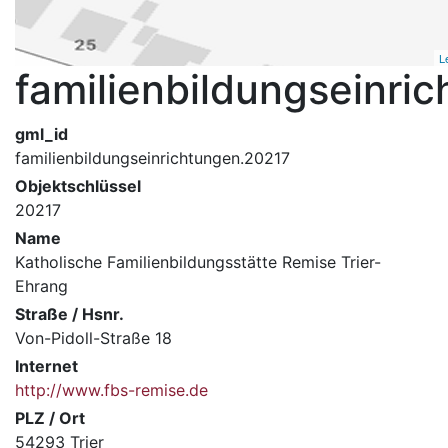
L
familienbildungseinri
gml_id
familienbildungseinrichtungen.20217
Objektschlüssel
20217
Name
Katholische Familienbildungsstätte Remise Trier-
Ehrang
Straße / Hsnr.
Von-Pidoll-Straße 18
Internet
http://www.fbs-remise.de
PLZ / Ort
54293 Trier