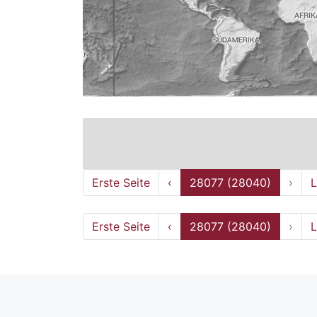
Erste Seite
‹
28077 (28040)
›
L
Erste Seite
‹
28077 (28040)
›
L