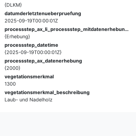
{DLKM}
datumderletztenueberpruefung
2025-09-19T00:00:01Z
processstep_ax_li_processstep_mitdatenerhebung_description
{Erhebung}
processstep_datetime
{2025-09-19T00:00:01Z}
processstep_ax_datenerhebung
{2000}
vegetationsmerkmal
1300
vegetationsmerkmal_beschreibung
Laub- und Nadelholz