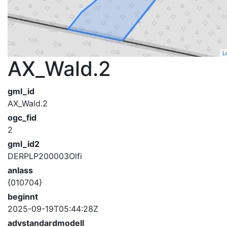
L
AX_Wald.2
gml_id
AX_Wald.2
ogc_fid
2
gml_id2
DERPLP200003Olfi
anlass
{010704}
beginnt
2025-09-19T05:44:28Z
advstandardmodell