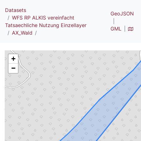
Datasets
GeoJSON
WFS RP ALKIS vereinfacht
Tatsaechliche Nutzung Einzellayer
GML
AX_Wald
+
−