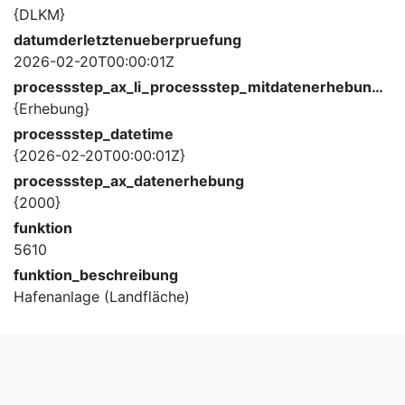
{DLKM}
datumderletztenueberpruefung
2026-02-20T00:00:01Z
processstep_ax_li_processstep_mitdatenerhebung_description
{Erhebung}
processstep_datetime
{2026-02-20T00:00:01Z}
processstep_ax_datenerhebung
{2000}
funktion
5610
funktion_beschreibung
Hafenanlage (Landfläche)