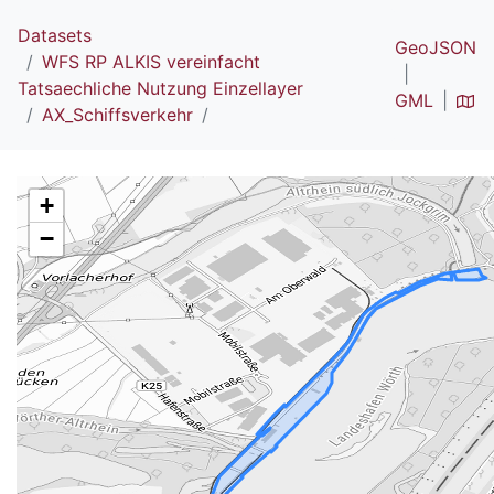
Datasets
GeoJSON
WFS RP ALKIS vereinfacht
Tatsaechliche Nutzung Einzellayer
GML
AX_Schiffsverkehr
+
−