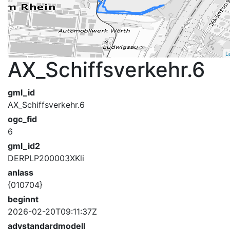
L
AX_Schiffsverkehr.6
gml_id
AX_Schiffsverkehr.6
ogc_fid
6
gml_id2
DERPLP200003XKli
anlass
{010704}
beginnt
2026-02-20T09:11:37Z
advstandardmodell