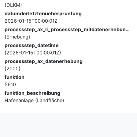
{DLKM}
datumderletztenueberpruefung
2026-01-15T00:00:01Z
processstep_ax_li_processstep_mitdatenerhebung_description
{Erhebung}
processstep_datetime
{2026-01-15T00:00:01Z}
processstep_ax_datenerhebung
{2000}
funktion
5610
funktion_beschreibung
Hafenanlage (Landfläche)