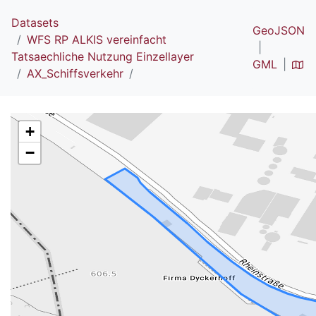
Datasets
GeoJSON
WFS RP ALKIS vereinfacht
Tatsaechliche Nutzung Einzellayer
GML
AX_Schiffsverkehr
+
−