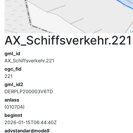
L
AX_Schiffsverkehr.221
gml_id
AX_Schiffsverkehr.221
ogc_fid
221
gml_id2
DERPLP200003V6TD
anlass
{010704}
beginnt
2026-01-15T06:44:40Z
advstandardmodell