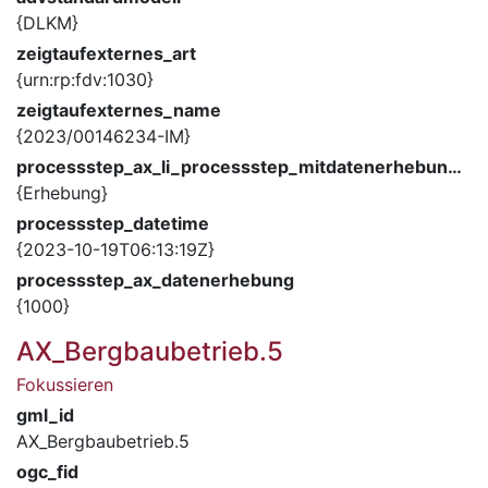
{DLKM}
zeigtaufexternes_art
{urn:rp:fdv:1030}
zeigtaufexternes_name
{2023/00146234-IM}
processstep_ax_li_processstep_mitdatenerhebung_description
{Erhebung}
processstep_datetime
{2023-10-19T06:13:19Z}
processstep_ax_datenerhebung
{1000}
AX_Bergbaubetrieb.5
Fokussieren
gml_id
AX_Bergbaubetrieb.5
ogc_fid