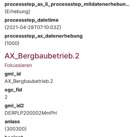
processstep_ax_li_processstep_mitdatenerhebung_description
{Erhebung}
processstep_datetime
{2021-04-28T07:10:03Z}
processstep_ax_datenerhebung
{1000}
AX_Bergbaubetrieb.2
Fokussieren
gml_id
AX_Bergbaubetrieb.2
ogc_fid
2
gml_id2
DERPLP200002MmPH
anlass
{300300}