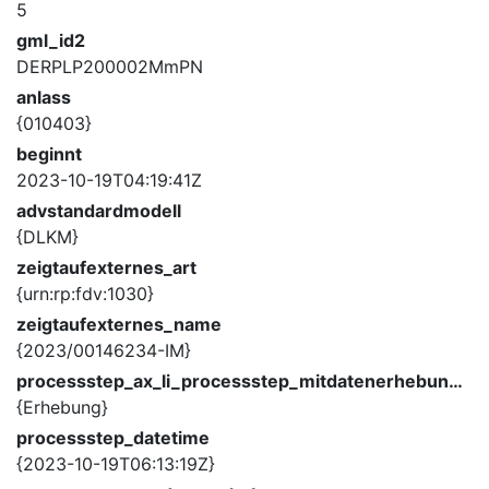
5
gml_id2
DERPLP200002MmPN
anlass
{010403}
beginnt
2023-10-19T04:19:41Z
advstandardmodell
{DLKM}
zeigtaufexternes_art
{urn:rp:fdv:1030}
zeigtaufexternes_name
{2023/00146234-IM}
processstep_ax_li_processstep_mitdatenerhebung_description
{Erhebung}
processstep_datetime
{2023-10-19T06:13:19Z}