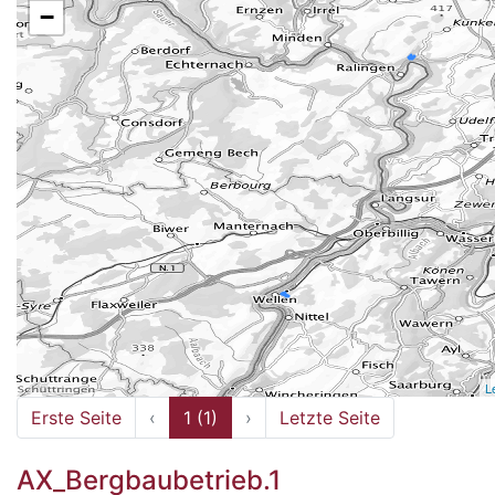
−
L
Erste Seite
‹
1 (1)
›
Letzte Seite
AX_Bergbaubetrieb.1