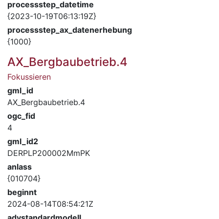
processstep_datetime
{2023-10-19T06:13:19Z}
processstep_ax_datenerhebung
{1000}
AX_Bergbaubetrieb.4
Fokussieren
gml_id
AX_Bergbaubetrieb.4
ogc_fid
4
gml_id2
DERPLP200002MmPK
anlass
{010704}
beginnt
2024-08-14T08:54:21Z
advstandardmodell