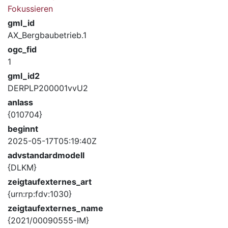
Fokussieren
gml_id
AX_Bergbaubetrieb.1
ogc_fid
1
gml_id2
DERPLP200001vvU2
anlass
{010704}
beginnt
2025-05-17T05:19:40Z
advstandardmodell
{DLKM}
zeigtaufexternes_art
{urn:rp:fdv:1030}
zeigtaufexternes_name
{2021/00090555-IM}