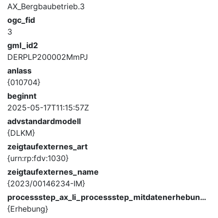
AX_Bergbaubetrieb.3
ogc_fid
3
gml_id2
DERPLP200002MmPJ
anlass
{010704}
beginnt
2025-05-17T11:15:57Z
advstandardmodell
{DLKM}
zeigtaufexternes_art
{urn:rp:fdv:1030}
zeigtaufexternes_name
{2023/00146234-IM}
processstep_ax_li_processstep_mitdatenerhebung_description
{Erhebung}