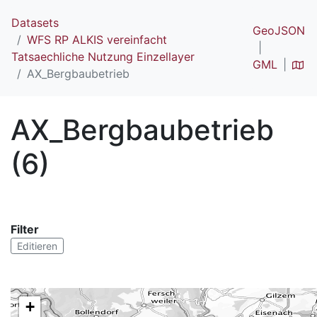
Datasets
GeoJSON
WFS RP ALKIS vereinfacht
Tatsaechliche Nutzung Einzellayer
GML
AX_Bergbaubetrieb
AX_Bergbaubetrieb
(6)
Filter
Editieren
+