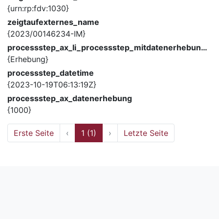
{urn:rp:fdv:1030}
zeigtaufexternes_name
{2023/00146234-IM}
processstep_ax_li_processstep_mitdatenerhebung_description
{Erhebung}
processstep_datetime
{2023-10-19T06:13:19Z}
processstep_ax_datenerhebung
{1000}
Erste Seite
‹
1 (1)
›
Letzte Seite