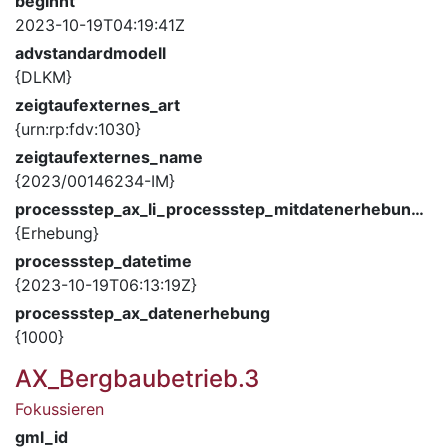
beginnt
2023-10-19T04:19:41Z
advstandardmodell
{DLKM}
zeigtaufexternes_art
{urn:rp:fdv:1030}
zeigtaufexternes_name
{2023/00146234-IM}
processstep_ax_li_processstep_mitdatenerhebung_description
{Erhebung}
processstep_datetime
{2023-10-19T06:13:19Z}
processstep_ax_datenerhebung
{1000}
AX_Bergbaubetrieb.3
Fokussieren
gml_id