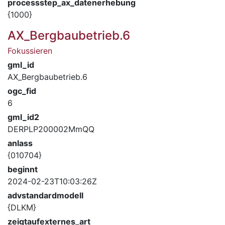
processstep_ax_datenerhebung
{1000}
AX_Bergbaubetrieb.6
Fokussieren
gml_id
AX_Bergbaubetrieb.6
ogc_fid
6
gml_id2
DERPLP200002MmQQ
anlass
{010704}
beginnt
2024-02-23T10:03:26Z
advstandardmodell
{DLKM}
zeigtaufexternes_art