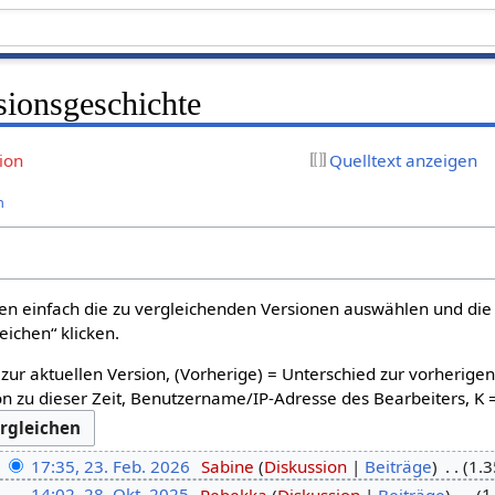
sionsgeschichte
ion
Quelltext anzeigen
n
n einfach die zu vergleichenden Versionen auswählen und die 
ichen“ klicken.
 zur aktuellen Version, (Vorherige) = Unterschied zur vorherige
n zu dieser Zeit, Benutzername/IP-Adresse des Bearbeiters, K 
17:35, 23. Feb. 2026
‎
Sabine
Diskussion
Beiträge
‎
1.3
14:02, 28. Okt. 2025
‎
Rebekka
Diskussion
Beiträge
‎
1