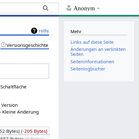
Anonym
Hilfe
Mehr
Links auf diese Seite
Versionsgeschichte
Änderungen an verlinkten
Seiten
Seiten­­informationen
Seitenlogbücher
Schaltfläche
n Version
= Kleine Änderung
52 Bytes
-205 Bytes
.557 Bytes
0 Bytes