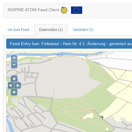
INSPIRE ATOM Feed Client
Url zum Feed
Datensätze
(1)
Varianten
(1)
Feed Entry fuer: Felkebad - Hain Nr. 4 1. Änderung - generiert
+
−