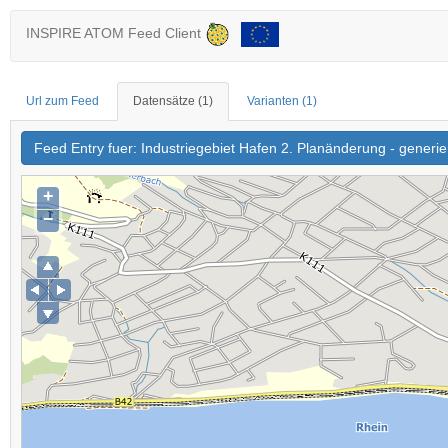
INSPIRE ATOM Feed Client
Url zum Feed
Datensätze
(1)
Varianten
(1)
Feed Entry fuer: Industriegebiet Hafen 2. Planänderung - gener
+
−