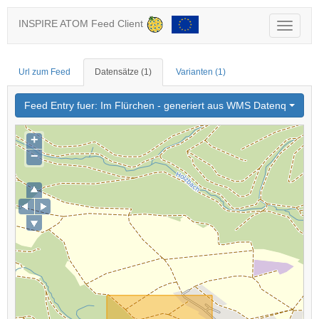
INSPIRE ATOM Feed Client
N
a
v
i
g
Url zum Feed
Datensätze
(1)
Varianten
(1)
a
t
Feed Entry fuer: Im Flürchen - generiert aus WMS Datenquelle
i
o
n
+
e
i
−
n
-
/
a
u
s
b
l
e
n
d
e
n