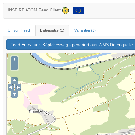
INSPIRE ATOM Feed Client
Url zum Feed
Datensätze
(1)
Varianten
(1)
Feed Entry fuer: Köpfchesweg - generiert aus WMS Datenquelle
+
−