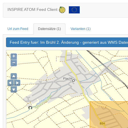
INSPIRE ATOM Feed Client
Url zum Feed
Datensätze
(1)
Varianten
(1)
Feed Entry fuer: Im Brühl 2. Änderung - generiert aus WMS Date
+
−