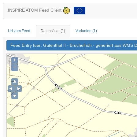
INSPIRE ATOM Feed Client
Url zum Feed
Datensätze
(1)
Varianten
(1)
Feed Entry fuer: Gutenthal II - Brüchelhöh - generiert aus WMS 
+
−