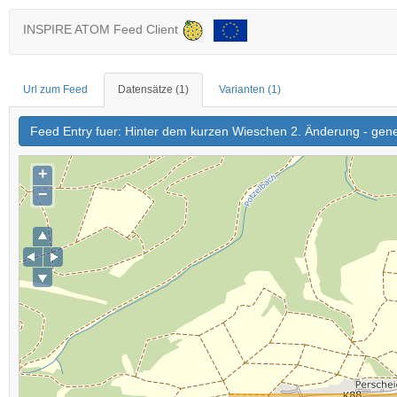
INSPIRE ATOM Feed Client
Url zum Feed
Datensätze
(1)
Varianten
(1)
Feed Entry fuer: Hinter dem kurzen Wieschen 2. Änderung - gen
+
−