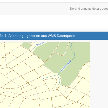
Sie sind angemeldet als gues
aße 1. Änderung - generiert aus WMS Datenquelle