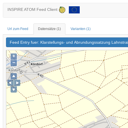
INSPIRE ATOM Feed Client
Url zum Feed
Datensätze
(1)
Varianten
(1)
Feed Entry fuer: Klarstellungs- und Abrundungssatzung Lahnstr
+
−