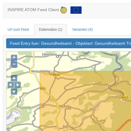
INSPIRE ATOM Feed Client
Url zum Feed
Datensätze
(1)
Varianten
(4)
Feed Entry fuer: Gesundheitsamt - Objektart: Gesundheitsamt Tr
+
−