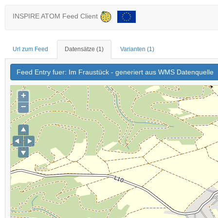
INSPIRE ATOM Feed Client
Url zum Feed
Datensätze
(1)
Varianten
(1)
Feed Entry fuer: Im Fraustück - generiert aus WMS Datenquelle
+
−