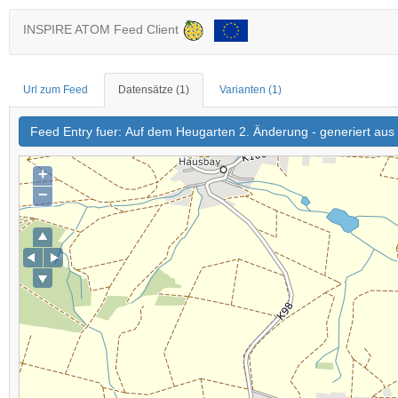
INSPIRE ATOM Feed Client
Url zum Feed
Datensätze
(1)
Varianten
(1)
Feed Entry fuer: Auf dem Heugarten 2. Änderung - generiert au
+
−