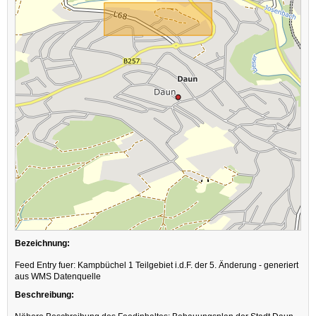
Bezeichnung:
Feed Entry fuer: Kampbüchel 1 Teilgebiet i.d.F. der 5. Änderung - generiert
aus WMS Datenquelle
Beschreibung: