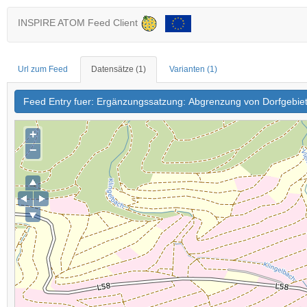
INSPIRE ATOM Feed Client
Url zum Feed
Datensätze
(1)
Varianten
(1)
Feed Entry fuer: Ergänzungssatzung: Abgrenzung von Dorfgebiet
+
−