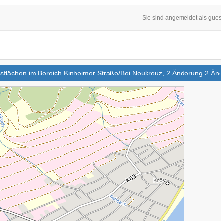
Sie sind angemeldet als gues
sflächen im Bereich Kinheimer Straße/Bei Neukreuz, 2.Änderung 2.Än