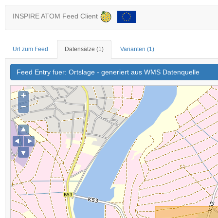
INSPIRE ATOM Feed Client
Url zum Feed
Datensätze
(1)
Varianten
(1)
Feed Entry fuer: Ortslage - generiert aus WMS Datenquelle
+
−