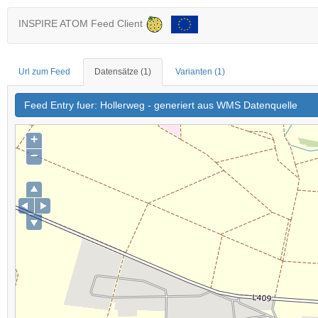
INSPIRE ATOM Feed Client
Url zum Feed
Datensätze
(1)
Varianten
(1)
Feed Entry fuer: Hollerweg - generiert aus WMS Datenquelle
+
−