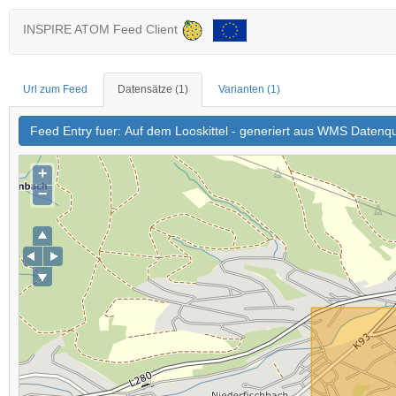
INSPIRE ATOM Feed Client
Url zum Feed
Datensätze
(1)
Varianten
(1)
Feed Entry fuer: Auf dem Looskittel - generiert aus WMS Datenqu
+
−