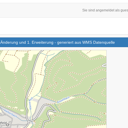
Sie sind angemeldet als gues
Feed Entry fuer: An der Schwemmbach i.d. F. der 2. Änderung 3. Änderung und 1. Erweiterung - generiert aus WMS Datenquelle