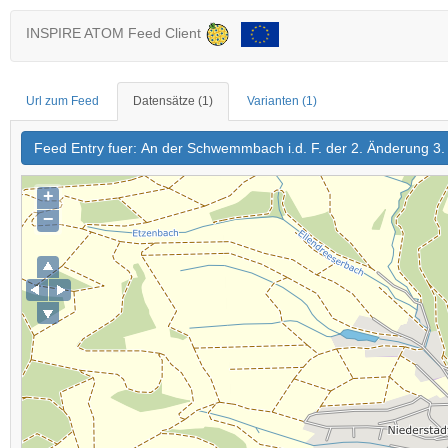
INSPIRE ATOM Feed Client
Url zum Feed
Datensätze
(1)
Varianten
(1)
+
−