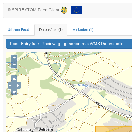
INSPIRE ATOM Feed Client
Url zum Feed
Datensätze
(1)
Varianten
(1)
Feed Entry fuer: Rheinweg - generiert aus WMS Datenquelle
+
−