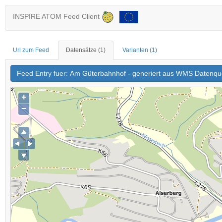
INSPIRE ATOM Feed Client
Url zum Feed
Datensätze
(1)
Varianten
(1)
Feed Entry fuer: Am Güterbahnhof - generiert aus WMS Datenqu
+
−