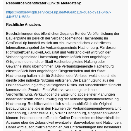
Ressourcenidentifikator (Link zu Metadaten):
https://komserv4gdi.service24.rlp.de/#46eab119-d0ac-d9a1-64b7-
44b5781c583c
Rechtliche Angaben:
Beschränkungen des öffentlichen Zugangs Bei der Veröffentlichung der
Bauleitpläne im Bereich der Verbandsgemeinde Hachenburg im
GeoPortal.rlp handelt es sich um ein unverbindliches zusätzliches
Informationsangebot der Verbandsgemeinde Hachenburg. Für dessen
Richtigkeit/Genauigkeit, Aktualität und Vollständigkeit wird von der
Verbandsgemeinde Hachenburg einschließlich ihrer angehörigen
Ortsgemeinden und der Stadt Hachenburg keine Haftung oder
Gewährleistung übernommen. Die Verbandsgemeinde Hachenburg
einschließlich ihrer angehörigen Ortsgemeinden und der Stadt
Hachenburg haften nicht für Schäden oder Verluste, welche durch die
direkte oder indirekte Nutzung entstehen. Die Datennutzung aus der
Onlineanwendung erfolgt auf eigenes Risiko und ausschließlich für nicht
kommerzielle Zwecke. Eine Weiterverwendung der Inhalte,
Veröffentlichung, Verkauf oder die Erstellung abgeleiteter Planungen
bedarf der schriftlichen Einwilligung der Verbandsgemeindeverwaltung
Hachenburg. Rechtlich verbindlich sind ausschließlich die Original-
Bebauungspläne, die in den Räumen der Verbandsgemeindeverwaltung
Hachenburg, Gartenstraße 11, 57627 Hachenburg, eingesehen werden
können. Insbesondere treffen die Online-Daten keine rechtsverbindliche
Aussage über die Zulässigkeit eventueller Bauvorhaben und Nutzungen.
Daher wird ausdrücklich empfohlen, vor Entscheidungen und besonders