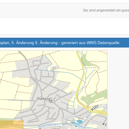
Sie sind angemeldet als gues
splan, 5. Änderung 5. Änderung - generiert aus WMS Datenquelle