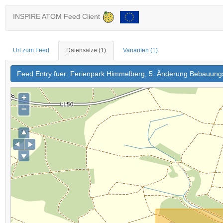
INSPIRE ATOM Feed Client
Url zum Feed
Datensätze
(1)
Varianten
(1)
Feed Entry fuer: Ferienpark Himmelberg, 5. Änderung Bebauung
+
−