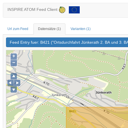
INSPIRE ATOM Feed Client
Url zum Feed
Datensätze
(1)
Varianten
(1)
Feed Entry fuer: B421 ("Ortsdurchfahrt Jünkerath 2. BA und 3. B
+
−