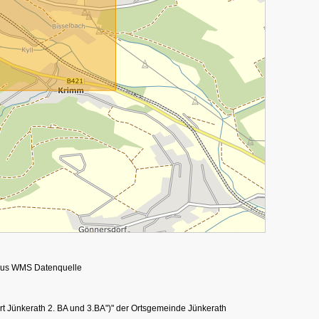
t aus WMS Datenquelle
t Jünkerath 2. BA und 3.BA")" der Ortsgemeinde Jünkerath