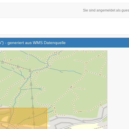
Sie sind angemeldet als gues
A") - generiert aus WMS Datenquelle