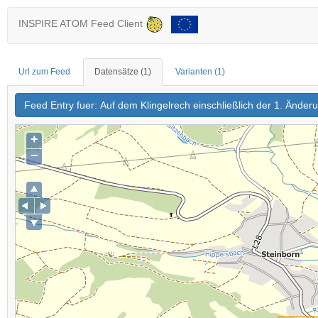
INSPIRE ATOM Feed Client
Url zum Feed
Datensätze
(1)
Varianten
(1)
Feed Entry fuer: Auf dem Klingelrech einschließlich der 1. Ände
+
−