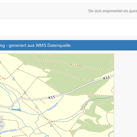
Sie sind angemeldet als gues
rung - generiert aus WMS Datenquelle