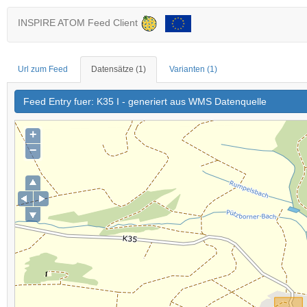
INSPIRE ATOM Feed Client
Url zum Feed
Datensätze
(1)
Varianten
(1)
Feed Entry fuer: K35 I - generiert aus WMS Datenquelle
+
−