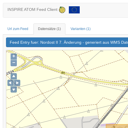
INSPIRE ATOM Feed Client
Url zum Feed
Datensätze
(1)
Varianten
(1)
Feed Entry fuer: Nordost II 7. Änderung - generiert aus WMS Dat
+
−