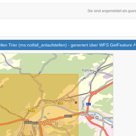
Sie sind angemeldet als gues
tellen Trier (ms:notfall_anlaufstellen) - generiert über WFS GetFeature 