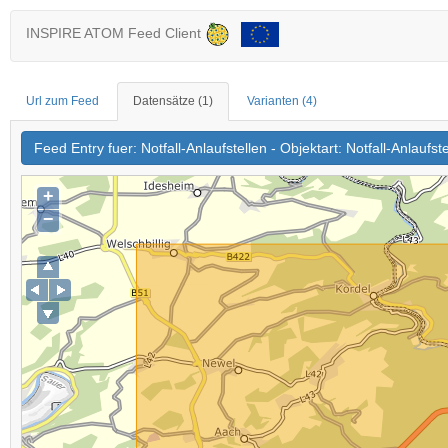
INSPIRE ATOM Feed Client
Url zum Feed
Datensätze
(1)
Varianten
(4)
Feed Entry fuer: Notfall-Anlaufstellen - Objektart: Notfall-Anlaufs
+
−