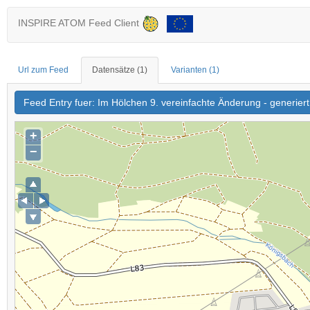
INSPIRE ATOM Feed Client
Url zum Feed
Datensätze
(1)
Varianten
(1)
Feed Entry fuer: Im Hölchen 9. vereinfachte Änderung - generie
+
−