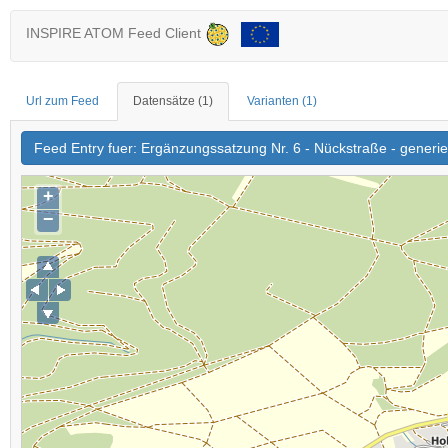
INSPIRE ATOM Feed Client
Url zum Feed
Datensätze
(1)
Varianten
(1)
Feed Entry fuer: Ergänzungssatzung Nr. 6 - Nückstraße - gener
+
−