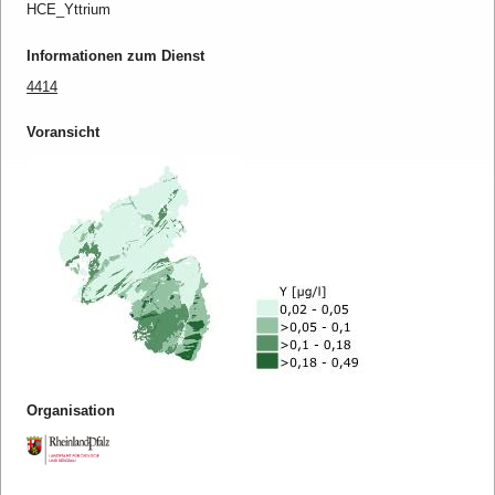
HCE_Yttrium
Informationen zum Dienst
4414
Voransicht
Organisation