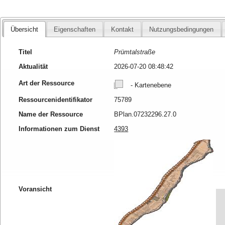
Übersicht
Eigenschaften
Kontakt
Nutzungsbedingungen
Titel
Prümtalstraße
Aktualität
2026-07-20 08:48:42
Art der Ressource
- Kartenebene
Ressourcenidentifikator
75789
Name der Ressource
BPlan.07232296.27.0
Informationen zum Dienst
4393
Voransicht