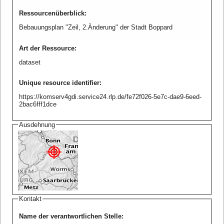
Ressourcenüberblick
:
Bebauungsplan "Zeil, 2.Änderung" der Stadt Boppard
Art der Ressource
:
dataset
Unique resource identifier
:
https://komserv4gdi.service24.rlp.de/fe72f026-5e7c-dae9-6eed-
2bac6fff1dce
Ausdehnung
Kontakt
Name der verantwortlichen Stelle
: