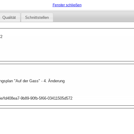
Fenster schließen
Qualität
Schnittstellen
72
gsplan "Auf der Gass" - 4. Änderung
.de/fd408ea7-9b89-90fb-5f66-03411505d572