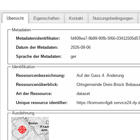
Übersicht
Eigenschaften
Kontakt
Nutzungsbedingungen
Metadaten
Metadatenidentifikator
:
fd408ea7-9b89-90fb-5f66-03411505d5
Datum der Metadaten
:
2026-08-06
Sprache der Metadaten
:
ger
Identifikation
Ressourcenbezeichnung
:
Auf der Gass 4. Änderung
Ressourcenüberblick
:
Ortsgemeinde Dreis-Brück Bebauun
Art der Ressource
:
dataset
Unique resource identifier
:
https://komserv4gdi.service24.rlp
Ausdehnung