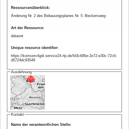
Ressourcenüberblick
:
Änderung Nr. 2 des Bebauungsplanes Nr. 5 -Beckersweg-
Art der Ressource
:
dataset
Unique resource identifier
:
https://komserv4gdi.service24.rlp.de/fd3c685e-2e72-e30c-72c6-
d5724dc93549
Ausdehnung
Kontakt
Name der verantwortlichen Stelle
: